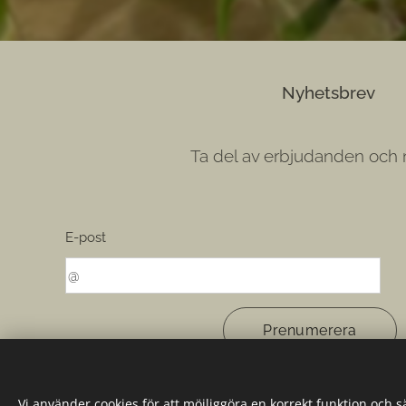
Nyhetsbrev
Ta del av erbjudanden och 
E-post
Prenumerera
Vi använder cookies för att möjliggöra en korrekt funktion och 