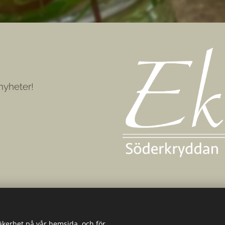
nyheter!
säkerhet på vår hemsida, och för