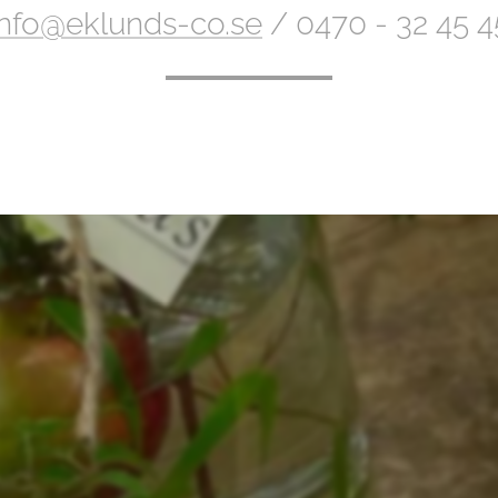
info@eklunds-co.se
/ 0470 - 32 45 4